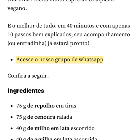
vegano.
E o melhor de tudo: em 40 minutos e com apenas
10 passos bem explicados, seu acompanhamento
(ou entradinha) já estará pronto!
Acesse o nosso grupo de whatsapp
Confira a seguir:
Ingredientes
75 g
de repolho
em tiras
75 g
de cenoura
ralada
40 g
de milho em lata
escorrido
40 g
de ervilha em lata
escorrida