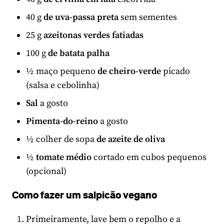
40 g
de uva-passa preta
sem sementes
25 g
azeitonas verdes fatiadas
100 g
de batata palha
½ maço pequeno
de cheiro-verde
picado
(salsa e cebolinha)
Sal
a gosto
Pimenta-do-reino
a gosto
½ colher de sopa
de azeite de oliva
½
tomate médio
cortado em cubos pequenos
(opcional)
Como fazer um salpicão vegano
Primeiramente, lave bem o repolho e a