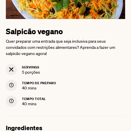
Salpicão vegano
Quer preparar uma entrada que seja inclusiva para seus
convidados com restrições alimentares? Aprenda a fazer um
salpicão vegano agora!
SERVINGS
5
porções
TEMPO DE PREPARO
minutes
40
mins
TEMPO TOTAL
minutes
40
mins
Ingredientes