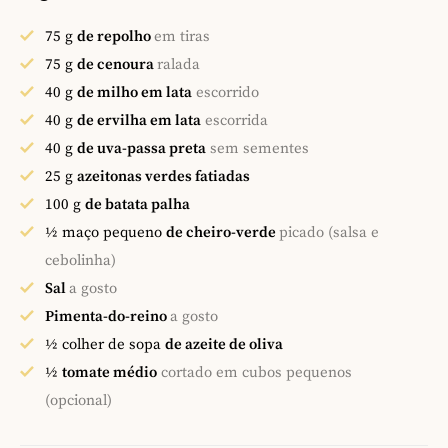
75
g
de repolho
em tiras
75
g
de cenoura
ralada
40
g
de milho em lata
escorrido
40
g
de ervilha em lata
escorrida
40
g
de uva-passa preta
sem sementes
25
g
azeitonas verdes fatiadas
100
g
de batata palha
½
maço pequeno
de cheiro-verde
picado (salsa e
cebolinha)
Sal
a gosto
Pimenta-do-reino
a gosto
½
colher de sopa
de azeite de oliva
½
tomate médio
cortado em cubos pequenos
(opcional)