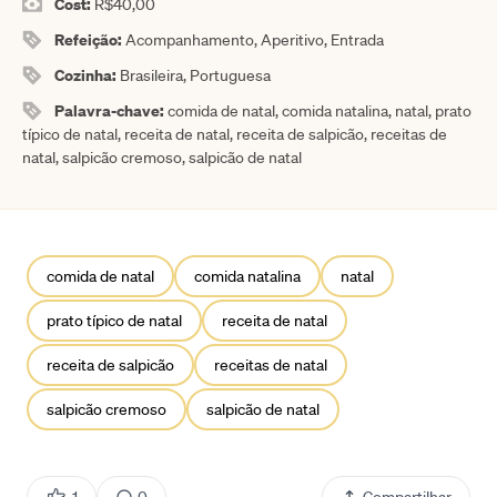
Cost:
R$40,00
Refeição:
Acompanhamento, Aperitivo, Entrada
Cozinha:
Brasileira, Portuguesa
Palavra-chave:
comida de natal, comida natalina, natal, prato
típico de natal, receita de natal, receita de salpicão, receitas de
natal, salpicão cremoso, salpicão de natal
comida de natal
comida natalina
natal
prato típico de natal
receita de natal
receita de salpicão
receitas de natal
salpicão cremoso
salpicão de natal