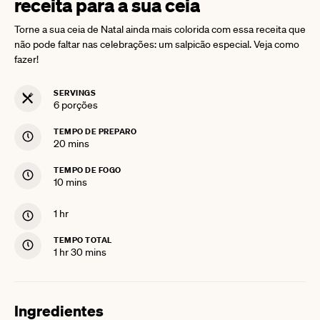
receita para a sua ceia
Torne a sua ceia de Natal ainda mais colorida com essa receita que
não pode faltar nas celebrações: um salpicão especial. Veja como
fazer!
SERVINGS
6
porções
TEMPO DE PREPARO
minutes
20
mins
TEMPO DE FOGO
minutes
10
mins
hour
1
hr
TEMPO TOTAL
hour
minutes
1
hr
30
mins
Ingredientes