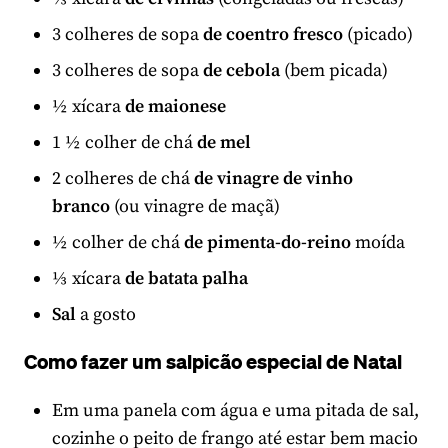
3 colheres de sopa
de coentro fresco
(picado)
3 colheres de sopa
de cebola
(bem picada)
½ xícara
de maionese
1 ½ colher de chá
de mel
2 colheres de chá
de vinagre de vinho
branco
(ou vinagre de maçã)
½ colher de chá
de pimenta-do-reino
moída
⅓ xícara
de batata palha
Sal
a gosto
Como fazer um salpicão especial de Natal
Em uma panela com água e uma pitada de sal,
cozinhe o peito de frango até estar bem macio