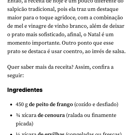
Então, a receita de hoje é um pouco diferente do
salpicão tradicional, pois ela traz um destaque
maior para o toque agridoce, com a combinação
de mel e vinagre de vinho branco, além de deixar
o prato mais sofisticado, afinal, o Natal é um
momento importante. Outro ponto que esse
prato se destaca é usar coentro, ao invés de salsa.
Quer saber mais da receita? Assim, confira a
seguir:
Ingredientes
450 g
de peito de frango
(cozido e desfiado)
¾ xícara
de cenoura
(ralada ou finamente
picada)
⅓ xícara
de ervilhas
(congeladas ou frescas)