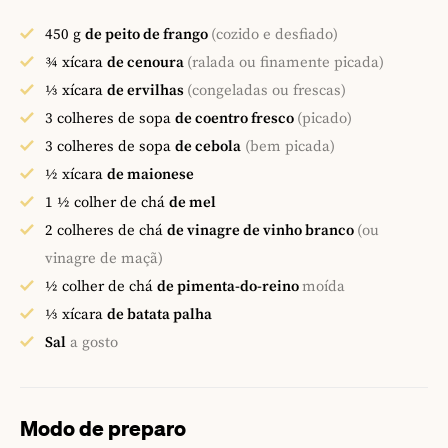
450
g
de peito de frango
(cozido e desfiado)
¾
xícara
de cenoura
(ralada ou finamente picada)
⅓
xícara
de ervilhas
(congeladas ou frescas)
3
colheres de sopa
de coentro fresco
(picado)
3
colheres de sopa
de cebola
(bem picada)
½
xícara
de maionese
1 ½
colher de chá
de mel
2
colheres de chá
de vinagre de vinho branco
(ou
vinagre de maçã)
½
colher de chá
de pimenta-do-reino
moída
⅓
xícara
de batata palha
Sal
a gosto
Modo de preparo