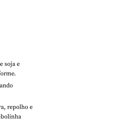
e soja e
forme.
rando
a, repolho e
ebolinha