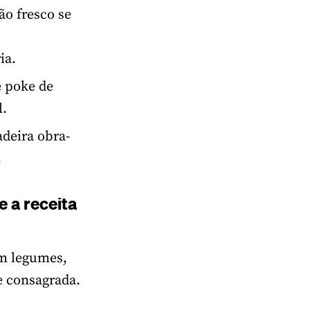
ão fresco se
ia.
e poke de
l.
adeira obra-
.
e a receita
om legumes,
e consagrada.