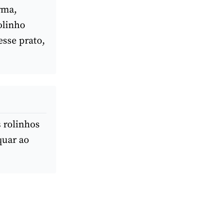
rma,
olinho
esse prato,
s rolinhos
quar ao