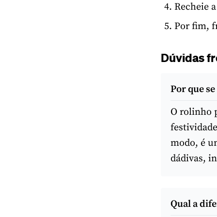
Recheie a
Por fim, f
Dúvidas fr
Por que se
O rolinho 
festividad
modo, é u
dádivas, i
Qual a dif