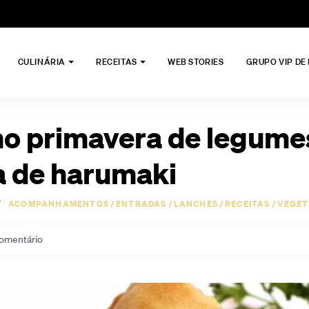
CULINÁRIA
RECEITAS
WEB STORIES
GRUPO VIP DE
ho primavera de legum
 de harumaki
/
ACOMPANHAMENTOS
/
ENTRADAS
/
LANCHES
/
RECEITAS
/
VEGET
omentário