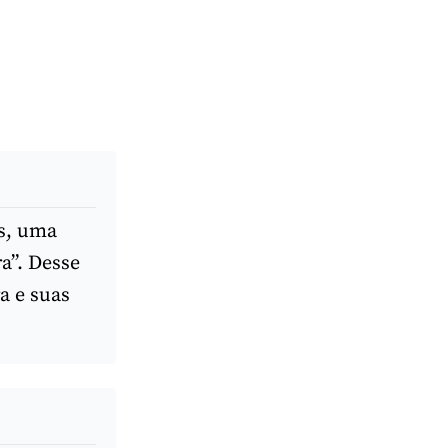
s, uma
a”. Desse
a e suas