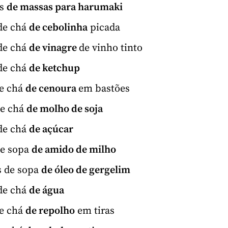
es
de massas para harumaki
de chá
de cebolinha
picada
de chá
de vinagre
de vinho tinto
de chá
de ketchup
de chá
de cenoura
em bastões
de chá
de molho de soja
de chá
de açúcar
de sopa
de amido de milho
s de sopa
de óleo de gergelim
de chá
de água
de chá
de repolho
em tiras