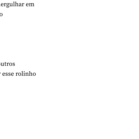
 mergulhar em
o
outros
 esse rolinho