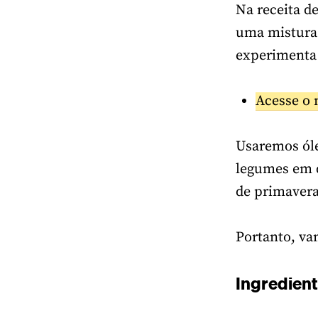
Na receita d
uma mistura 
experimenta 
Acesse o 
Usaremos óle
legumes em d
de primavera,
Portanto, va
Ingredien