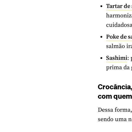
Tartar de
harmoniza
cuidadosa
Poke de 
salmão ir
Sashimi
:
prima da 
Crocância,
com quem 
Dessa forma,
sendo uma no