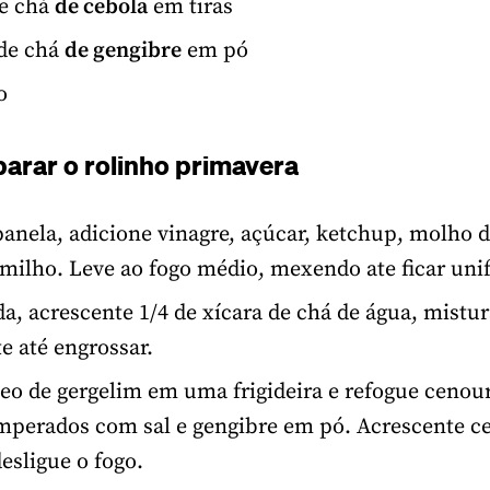
de chá
de cebola
em tiras
 de chá
de gengibre
em pó
o
arar o rolinho primavera
nela, adicione vinagre, açúcar, ketchup, molho d
milho. Leve ao fogo médio, mexendo ate ficar uni
a, acrescente 1/4 de xícara de chá de água, mistu
 até engrossar.
eo de gergelim em uma frigideira e refogue cenour
mperados com sal e gengibre em pó. Acrescente c
esligue o fogo.