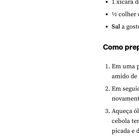
1 xícara 
½ colher
Sal
a gost
Como prep
Em uma pa
amido de 
Em seguid
novamente
Aqueça ól
cebola te
picada e d