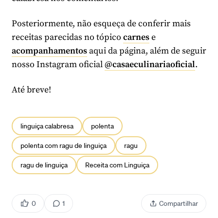
Posteriormente, não esqueça de conferir mais
receitas parecidas no tópico
carnes
e
acompanhamentos
aqui da página, além de seguir
nosso Instagram oficial
@casaeculinariaoficial
.
Até breve!
linguiça calabresa
polenta
polenta com ragu de linguiça
ragu
ragu de linguiça
Receita com Linguiça
0
1
Compartilhar