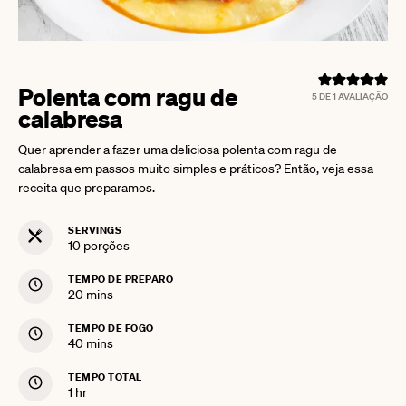
Polenta com ragu de
5
DE 1 AVALIAÇÃO
calabresa
Quer aprender a fazer uma deliciosa polenta com ragu de
calabresa em passos muito simples e práticos? Então, veja essa
receita que preparamos.
SERVINGS
10
porções
TEMPO DE PREPARO
minutes
20
mins
TEMPO DE FOGO
minutes
40
mins
TEMPO TOTAL
hour
1
hr