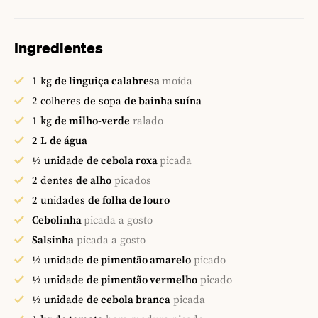
Ingredientes
1
kg
de linguiça calabresa
moída
2
colheres de sopa
de bainha suína
1
kg
de milho-verde
ralado
2
L
de água
½
unidade
de cebola roxa
picada
2
dentes
de alho
picados
2
unidades
de folha de louro
Cebolinha
picada a gosto
Salsinha
picada a gosto
½
unidade
de pimentão amarelo
picado
½
unidade
de pimentão vermelho
picado
½
unidade
de cebola branca
picada