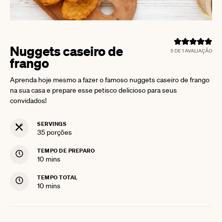
Nuggets caseiro de
5
DE 1 AVALIAÇÃO
frango
Aprenda hoje mesmo a fazer o famoso nuggets caseiro de frango
na sua casa e prepare esse petisco delicioso para seus
convidados!
SERVINGS
35
porções
TEMPO DE PREPARO
minutes
10
mins
TEMPO TOTAL
minutes
10
mins