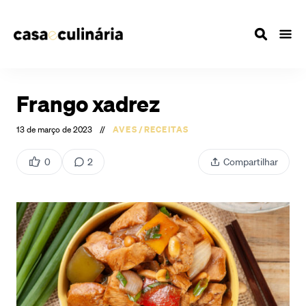
Frango xadrez
13 de março de 2023
//
AVES
/
RECEITAS
0
2
Compartilhar