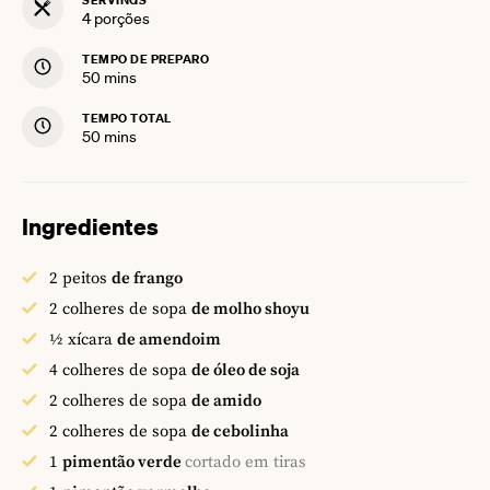
SERVINGS
4
porções
TEMPO DE PREPARO
minutes
50
mins
TEMPO TOTAL
minutes
50
mins
Ingredientes
2
peitos
de frango
2
colheres de sopa
de molho shoyu
½
xícara
de amendoim
4
colheres de sopa
de óleo de soja
2
colheres de sopa
de amido
2
colheres de sopa
de cebolinha
1
pimentão verde
cortado em tiras