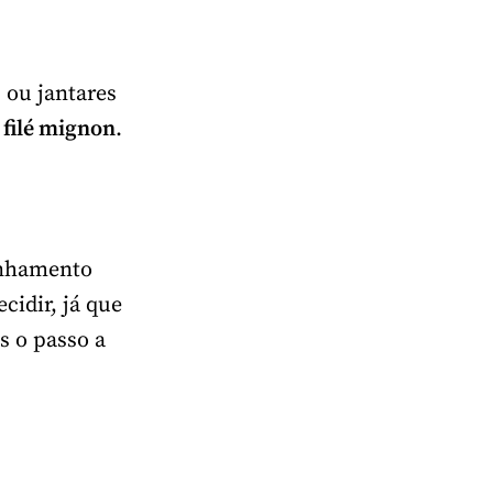
 ou jantares
 filé mignon
.
anhamento
cidir, já que
s o passo a