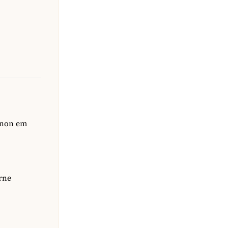
ignon em
rne