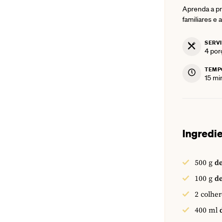
Aprenda a pr
familiares e 
SERV
4
por
TEMP
min
15
mi
Ingredi
500
g
de
100
g
d
2
colher
400
ml