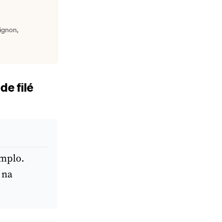
ignon,
de filé
amplo.
 na