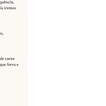
equência,
ois iremos
do,
 de carne
que ferva e