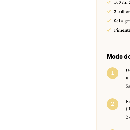
100
ml
2
colher
Sal
a go
Pimenta
Modo de
Us
u
Sa
Em
(
2 