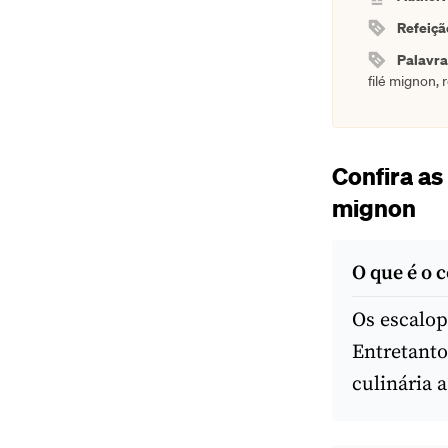
Refeiçã
Palavr
filé mignon, 
Confira as
mignon
O que é o 
Os escalop
Entretanto
culinária a