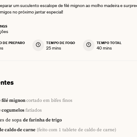
eparar um suculento escalope de filé mignon ao molho madeira e surpr
amigos no próximo jantar especial!
INGS
ções
O DE PREPARO
TEMPO DE FOGO
TEMPO TOTAL
utes
minutes
minutes
ns
25
mins
40
mins
entes
 filé mignon
cortado em bifes finos
e cogumelos
fatiados
es de sopa
de farinha de trigo
de caldo de carne
(feito com 1 tablete de caldo de carne)