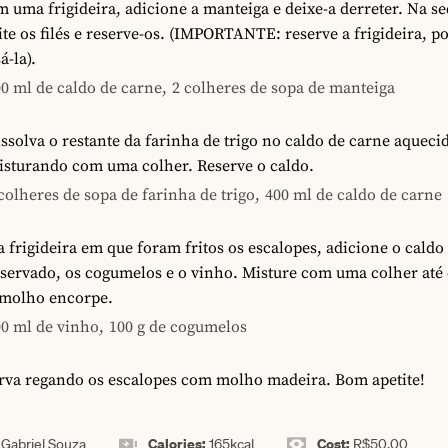
 uma frigideira, adicione a manteiga e deixe-a derreter. Na s
ite os filés e reserve-os. (IMPORTANTE: reserve a frigideira, p
á-la).
0 ml de caldo de carne,
2 colheres de sopa de manteiga
ssolva o restante da farinha de trigo no caldo de carne aqueci
isturando com uma colher. Reserve o caldo.
colheres de sopa de farinha de trigo,
400 ml de caldo de carne
 frigideira em que foram fritos os escalopes, adicione o caldo
servado, os cogumelos e o vinho. Misture com uma colher até 
 molho encorpe.
0 ml de vinho,
100 g de cogumelos
irva regando os escalopes com molho madeira. Bom apetite!
:
Calories:
Cost:
Gabriel Souza
165
kcal
R$50,00