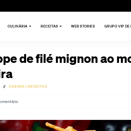
CULINÁRIA
RECEITAS
WEB STORIES
GRUPO VIP DE
ope de filé mignon ao m
ra
//
CARNES
/
RECEITAS
omentário