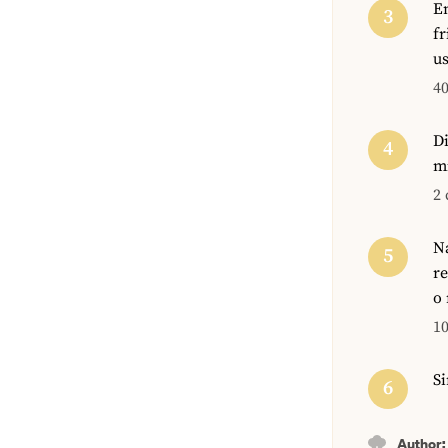
Em
fr
us
40
Di
m
2 
Na
re
o
10
S
Author