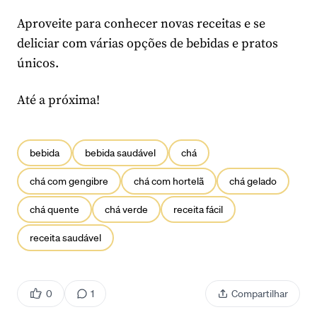
Aproveite para conhecer novas receitas e se
deliciar com várias opções de bebidas e pratos
únicos.
Até a próxima!
bebida
bebida saudável
chá
chá com gengibre
chá com hortelã
chá gelado
chá quente
chá verde
receita fácil
receita saudável
0
1
Compartilhar