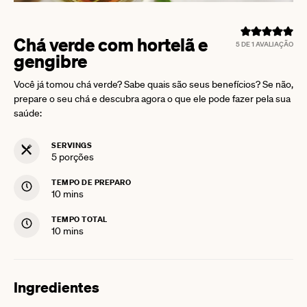
Chá verde com hortelã e
5
DE 1 AVALIAÇÃO
gengibre
Você já tomou chá verde? Sabe quais são seus benefícios? Se não,
prepare o seu chá e descubra agora o que ele pode fazer pela sua
saúde:
SERVINGS
5
porções
TEMPO DE PREPARO
minutes
10
mins
TEMPO TOTAL
minutes
10
mins
Ingredientes