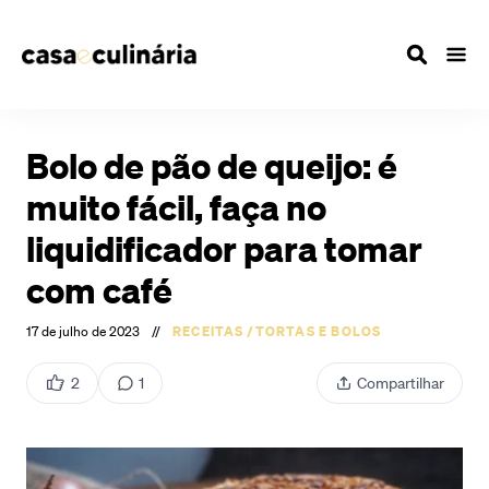
Bolo de pão de queijo: é
muito fácil, faça no
liquidificador para tomar
com café
17 de julho de 2023
//
RECEITAS
/
TORTAS E BOLOS
2
1
Compartilhar