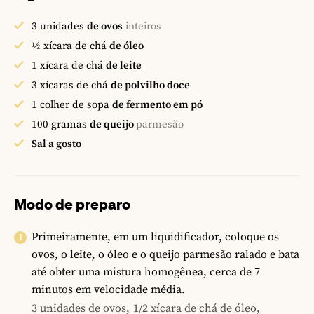
3
unidades
de ovos
inteiros
½
xícara de chá
de óleo
1
xícara de chá
de leite
3
xícaras de chá
de polvilho doce
1
colher de sopa
de fermento em pó
100
gramas
de queijo
parmesão
Sal a gosto
Modo de preparo
Primeiramente, em um liquidificador, coloque os
ovos, o leite, o óleo e o queijo parmesão ralado e bata
até obter uma mistura homogênea, cerca de 7
minutos em velocidade média.
3 unidades de ovos,
1/2 xícara de chá de óleo,