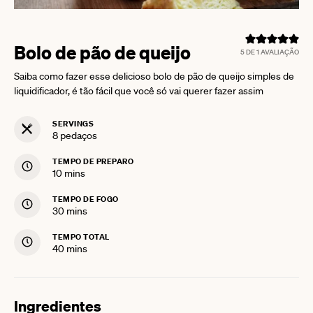
Bolo de pão de queijo
5
DE 1 AVALIAÇÃO
Saiba como fazer esse delicioso bolo de pão de queijo simples de
liquidificador, é tão fácil que você só vai querer fazer assim
SERVINGS
8
pedaços
TEMPO DE PREPARO
minutes
10
mins
TEMPO DE FOGO
minutes
30
mins
TEMPO TOTAL
minutes
40
mins
Ingredientes