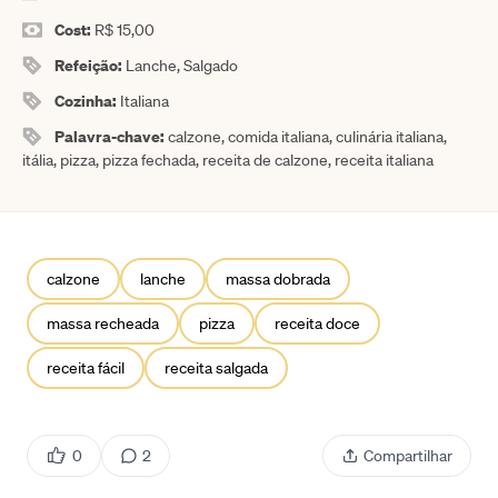
Cost:
R$ 15,00
Refeição:
Lanche, Salgado
Cozinha:
Italiana
Palavra-chave:
calzone, comida italiana, culinária italiana,
itália, pizza, pizza fechada, receita de calzone, receita italiana
calzone
lanche
massa dobrada
massa recheada
pizza
receita doce
receita fácil
receita salgada
0
2
Compartilhar