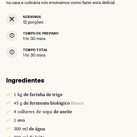
na casa e culinária nós ensinamos como fazer esta delícia!
SERVINGS
12
porções
TEMPO DE PREPARO
hour
minutes
1
hr
30
mins
TEMPO TOTAL
hour
minutes
1
hr
30
mins
Ingredientes
1
kg
de farinha de trigo
45
g
de fermento biológico
fresco
4
colheres de sopa
de azeite
1
ovo
300
ml
de água