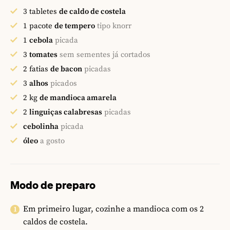
3
tabletes
de caldo de costela
1
pacote
de tempero
tipo knorr
1
cebola
picada
3
tomates
sem sementes já cortados
2
fatias
de bacon
picadas
3
alhos
picados
2
kg
de mandioca amarela
2
linguiças calabresas
picadas
cebolinha
picada
óleo
a gosto
Modo de preparo
Em primeiro lugar, cozinhe a mandioca com os 2
caldos de costela.