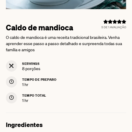
Caldo de mandioca
5
DE 1 AVALIAÇÃO
O caldo de mandioca é uma receita tradicional brasileira. Venha
aprender esse passo a passo detalhado e surpreenda todas sua
família e amigos
SERVINGS
8
porções
TEMPO DE PREPARO
hour
1
hr
TEMPO TOTAL
hour
1
hr
Ingredientes