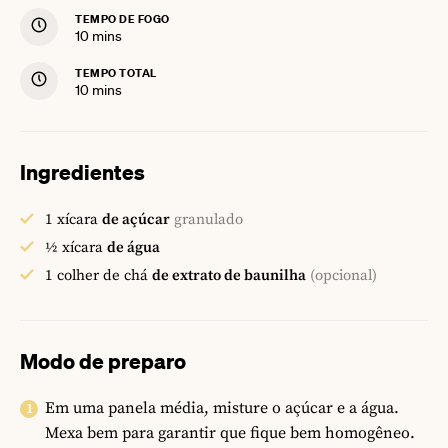
TEMPO DE FOGO
minutes
10
mins
TEMPO TOTAL
minutes
10
mins
Ingredientes
1
xícara
de açúcar
granulado
½
xícara
de água
1
colher de chá
de extrato de baunilha
(opcional)
Modo de preparo
Em uma panela média, misture o açúcar e a água.
Mexa bem para garantir que fique bem homogêneo.