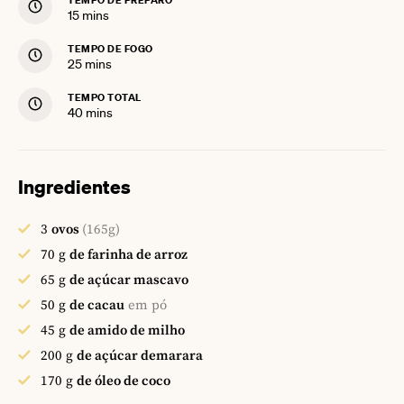
TEMPO DE PREPARO
minutes
15
mins
TEMPO DE FOGO
minutes
25
mins
TEMPO TOTAL
minutes
40
mins
Ingredientes
3
ovos
(165g)
70
g
de farinha de arroz
65
g
de açúcar mascavo
50
g
de cacau
em pó
45
g
de amido de milho
200
g
de açúcar demarara
170
g
de óleo de coco