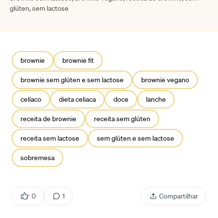
glúten, sem lactose
brownie
brownie fit
brownie sem glúten e sem lactose
brownie vegano
celíaco
dieta celiaca
doce
lanche
receita de brownie
receita sem glúten
receita sem lactose
sem glúten e sem lactose
sobremesa
0
1
Compartilhar