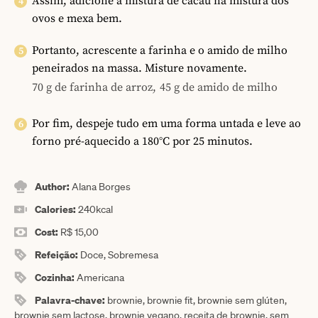
Assim, adicione a mistura de cacau na mistura dos
ovos e mexa bem.
Portanto, acrescente a farinha e o amido de milho
peneirados na massa. Misture novamente.
70 g de farinha de arroz,
45 g de amido de milho
Por fim, despeje tudo em uma forma untada e leve ao
forno pré-aquecido a 180°C por 25 minutos.
Author:
Alana Borges
Calories:
240
kcal
Cost:
R$ 15,00
Refeição:
Doce, Sobremesa
Cozinha:
Americana
Palavra-chave:
brownie, brownie fit, brownie sem glúten,
brownie sem lactose, brownie vegano, receita de brownie, sem