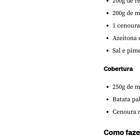
200g de r
200g de 
1 cenoura
Azeitona 
Sal e pim
Cobertura
250g de 
Batata pa
Cenoura r
Como faze