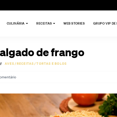
CULINÁRIA
RECEITAS
WEB STORIES
GRUPO VIP DE
salgado de frango
//
AVES
/
RECEITAS
/
TORTAS E BOLOS
omentário