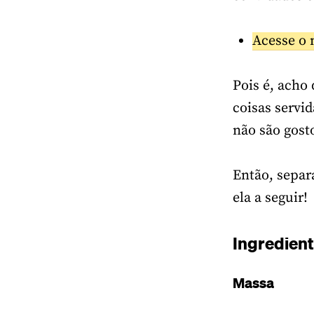
Acesse o 
Pois é, acho
coisas servi
não são gost
Então, separ
ela a seguir!
Ingredien
Massa