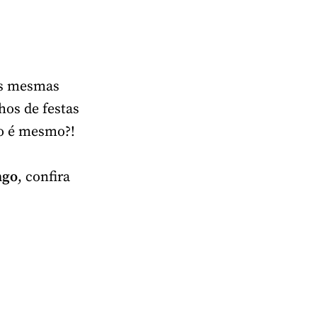
das mesmas
hos de festas
ão é mesmo?!
ngo
, confira