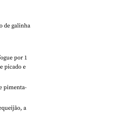
o de galinha
fogue por 1
e picado e
 e pimenta-
equeijão, a