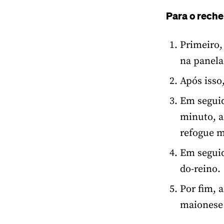
Para o reche
Primeiro,
na panela
Após isso,
Em seguid
minuto, a
refogue 
Em seguid
do-reino.
Por fim, a
maionese 