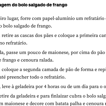
agem do bolo salgado de frango
ro lugar, forre com papel-alumínio um refratário
 bolo salgado de frango.
, retire as cascas dos pães e coloque a primeira c
no refratário.
a, passe um pouco de maionese, por cima do pão 
e frango e cenoura ralada.
, coloque a segunda camada de pão de forma e repi
até preencher todo o refratário.
, leve à geladeira por 4 horas ou de um dia para o 
etire da geladeira e para finlaizar cubra o bolo sal
m maionese e decore com batata palha e cenoura r