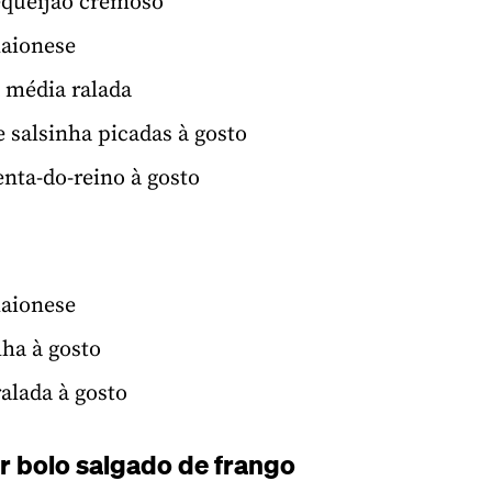
equeijão cremoso
maionese
 média ralada
e salsinha picadas à gosto
enta-do-reino à gosto
maionese
lha à gosto
alada à gosto
r bolo salgado de frango