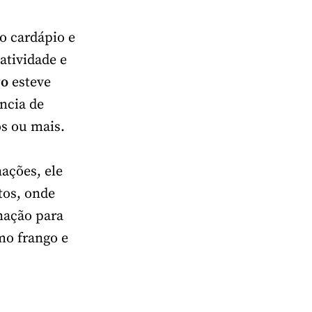
o cardápio e
atividade e
go
esteve
ncia de
os ou mais.
ações, ele
tos, onde
nação para
mo frango e