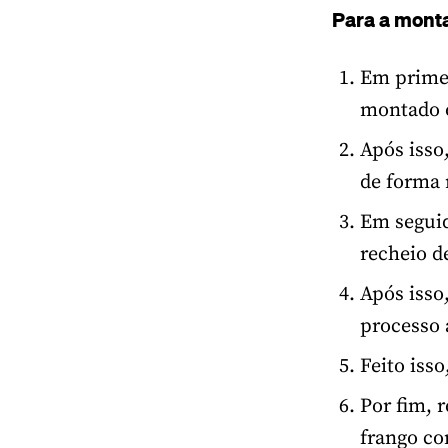
Para a mont
Em primei
montado o
Após isso
de forma 
Em seguid
recheio d
Após isso
processo 
Feito isso
Por fim, r
frango co