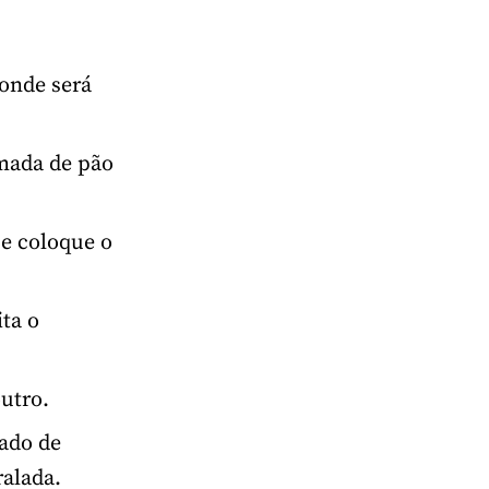
 onde será
amada de pão
e coloque o
ta o
outro.
gado de
alada.