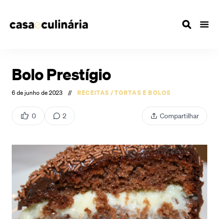
Bolo Prestígio
6 de junho de 2023
//
RECEITAS
/
TORTAS E BOLOS
0
2
Compartilhar