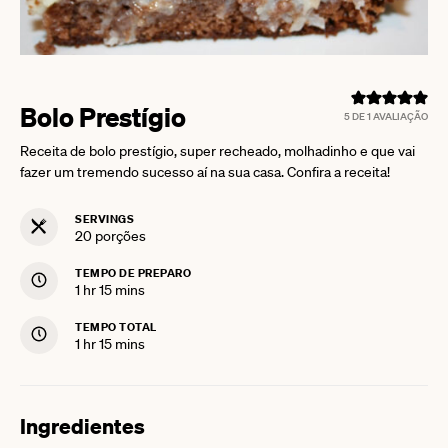
Bolo Prestígio
5
DE 1 AVALIAÇÃO
Receita de bolo prestígio, super recheado, molhadinho e que vai
fazer um tremendo sucesso aí na sua casa. Confira a receita!
SERVINGS
20
porções
TEMPO DE PREPARO
hour
minutes
1
hr
15
mins
TEMPO TOTAL
hour
minutes
1
hr
15
mins
Ingredientes