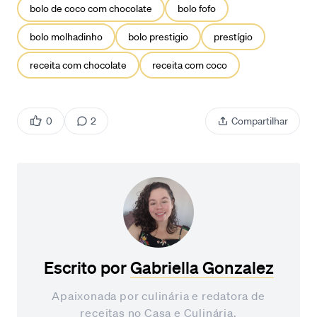
bolo de coco com chocolate
bolo fofo
bolo molhadinho
bolo prestigio
prestígio
receita com chocolate
receita com coco
0
2
Compartilhar
Escrito por
Gabriella Gonzalez
Apaixonada por culinária e redatora de
receitas no Casa e Culinária.