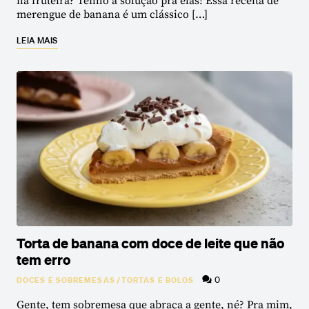
na fruteira? Tenho a solução pra elas! Essa receita de
merengue de banana é um clássico […]
LEIA MAIS
Torta de banana com doce de leite que não
tem erro
0
DOCES E SOBREMESAS
/
TORTAS E BOLOS
Gente, tem sobremesa que abraça a gente, né? Pra mim,