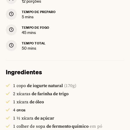
12
porções
TEMPO DE PREPARO
minutes
5
mins
TEMPO DE FOGO
minutes
45
mins
TEMPO TOTAL
minutes
50
mins
Ingredientes
1
copo
de iogurte natural
(170g)
2
xícaras
de farinha de trigo
1
xícara
de óleo
4
ovos
1 ½
xícara
de açúcar
1
colher de sopa
de fermento químico
em pó