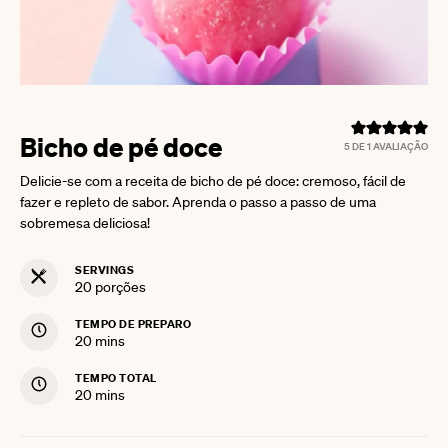
Bicho de pé doce
5
DE 1 AVALIAÇÃO
Delicie-se com a receita de bicho de pé doce: cremoso, fácil de
fazer e repleto de sabor. Aprenda o passo a passo de uma
sobremesa deliciosa!
SERVINGS
20
porções
TEMPO DE PREPARO
minutes
20
mins
TEMPO TOTAL
minutes
20
mins