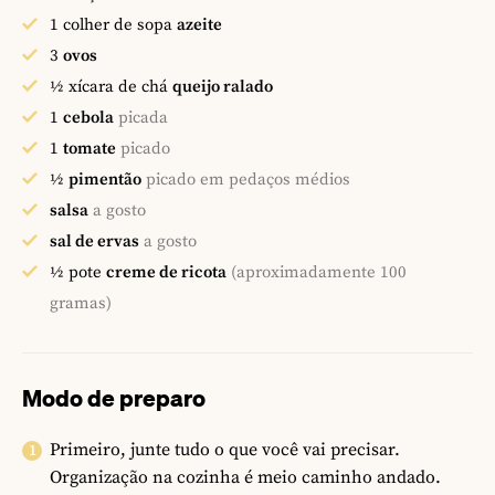
1
colher de sopa
azeite
3
ovos
½
xícara de chá
queijo ralado
1
cebola
picada
1
tomate
picado
½
pimentão
picado em pedaços médios
salsa
a gosto
sal de ervas
a gosto
½
pote
creme de ricota
(aproximadamente 100
gramas)
Modo de preparo
Primeiro, junte tudo o que você vai precisar.
Organização na cozinha é meio caminho andado.