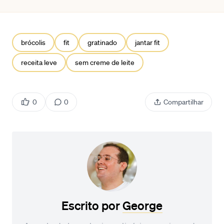
brócolis
fit
gratinado
jantar fit
receita leve
sem creme de leite
0
0
Compartilhar
Escrito por
George