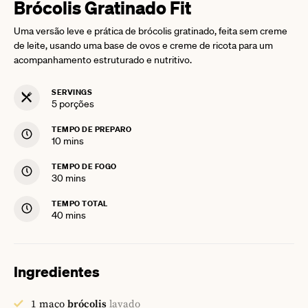
Brócolis Gratinado Fit
Uma versão leve e prática de brócolis gratinado, feita sem creme
de leite, usando uma base de ovos e creme de ricota para um
acompanhamento estruturado e nutritivo.
SERVINGS
5
porções
TEMPO DE PREPARO
minutes
10
mins
TEMPO DE FOGO
minutes
30
mins
TEMPO TOTAL
minutes
40
mins
Ingredientes
1
maço
brócolis
lavado