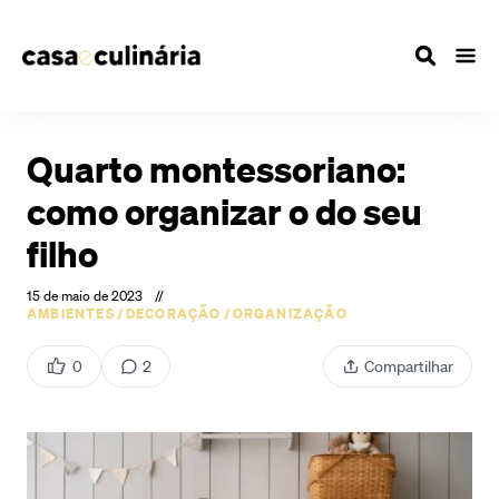
Quarto montessoriano:
como organizar o do seu
filho
15 de maio de 2023
//
AMBIENTES
/
DECORAÇÃO
/
ORGANIZAÇÃO
0
2
Compartilhar