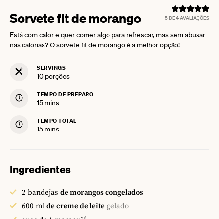
Sorvete fit de morango
5
DE
4
AVALIAÇÕES
Está com calor e quer comer algo para refrescar, mas sem abusar
nas calorias? O sorvete fit de morango é a melhor opção!
SERVINGS
10
porções
TEMPO DE PREPARO
minutes
15
mins
TEMPO TOTAL
minutes
15
mins
Ingredientes
2
bandejas
de morangos congelados
600
ml
de creme de leite
gelado