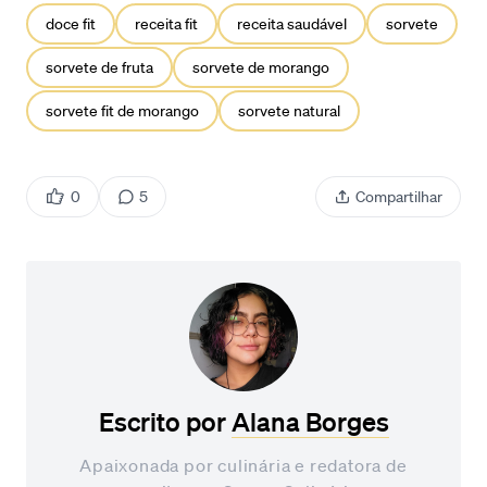
doce fit
receita fit
receita saudável
sorvete
sorvete de fruta
sorvete de morango
sorvete fit de morango
sorvete natural
0
5
Compartilhar
Escrito por
Alana Borges
Apaixonada por culinária e redatora de