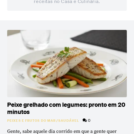
receitas no Casa e Culinária.
Peixe grelhado com legumes: pronto em 20
minutos
0
PEIXES E FRUTOS DO MAR
/
SAUDÁVEL
Gente, sabe aquele dia corrido em que a gente quer