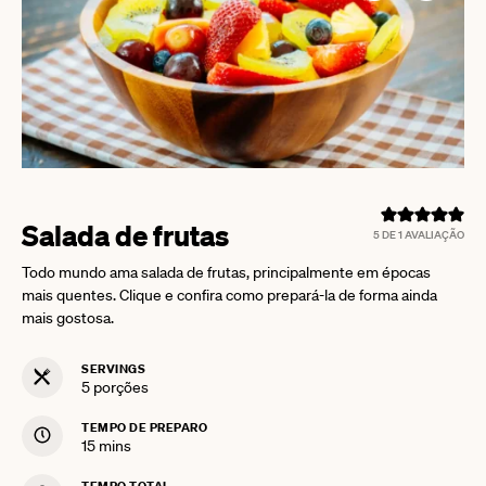
Salada de frutas
5
DE 1 AVALIAÇÃO
Todo mundo ama salada de frutas, principalmente em épocas
mais quentes. Clique e confira como prepará-la de forma ainda
mais gostosa.
SERVINGS
5
porções
TEMPO DE PREPARO
minutes
15
mins