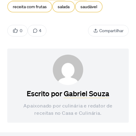
receita com frutas
salada
saudável
0
4
Compartilhar
Escrito por
Gabriel Souza
Apaixonado por culinária e redator de
receitas no Casa e Culinária.