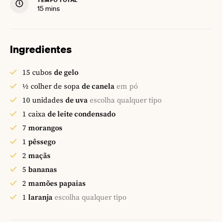
TEMPO TOTAL
minutes
15
mins
Ingredientes
15
cubos
de gelo
½
colher de sopa
de canela
em pó
10
unidades
de uva
escolha qualquer tipo
1
caixa
de leite condensado
7
morangos
1
pêssego
2
maçãs
5
bananas
2
mamões papaias
1
laranja
escolha qualquer tipo