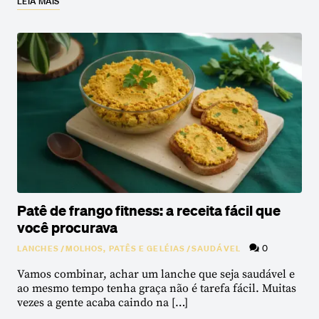
LEIA MAIS
Patê de frango fitness: a receita fácil que
você procurava
0
LANCHES
/
MOLHOS, PATÊS E GELÉIAS
/
SAUDÁVEL
Vamos combinar, achar um lanche que seja saudável e
ao mesmo tempo tenha graça não é tarefa fácil. Muitas
vezes a gente acaba caindo na […]