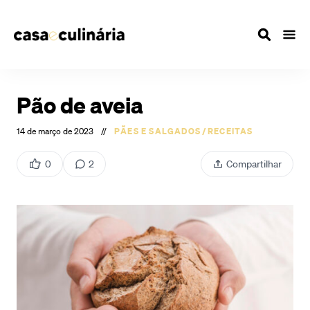
Pão de aveia
14 de março de 2023
//
PÃES E SALGADOS
/
RECEITAS
0
2
Compartilhar