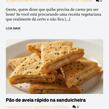
0
ACOMPANHAMENTOS
/
PÃES E SALGADOS
/
VEGETARIANA
Gente, quem disse que quibe precisa de carne pra ser
bom? Se você está procurando uma receita vegetariana
que realmente dá certo e não fica […]
LEIA MAIS
Pão de aveia rápido na sanduicheira
0
LANCHES
/
PÃES E SALGADOS
/
SAUDÁVEL