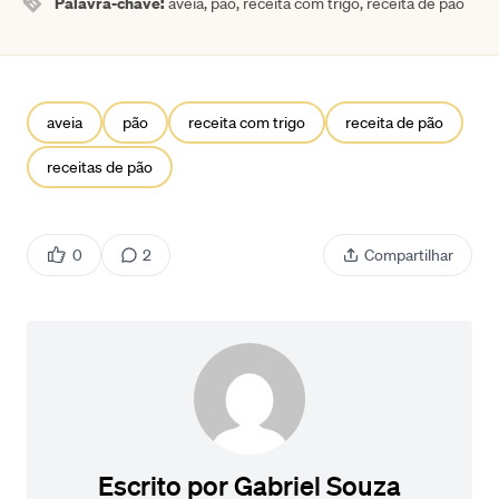
Palavra-chave:
aveia, pão, receita com trigo, receita de pão
aveia
pão
receita com trigo
receita de pão
receitas de pão
0
2
Compartilhar
Escrito por
Gabriel Souza