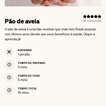
Pão de aveia
5
DE 1 AVALIAÇÃO
O pão de aveia é uma das receitas que mais tem ficado popular
nos últimos anos devido aos seus benefícios à saúde. Clique e
aprenda já!
SERVINGS
1
porção
TEMPO DE PREPARO
minutes
5
mins
TEMPO DE FOGO
minutes
5
mins
TEMPO TOTAL
minutes
10
mins