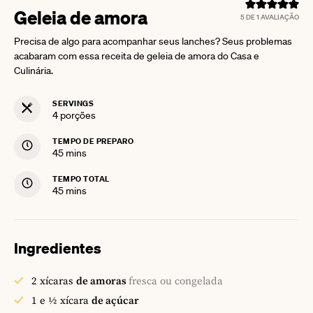
Geleia de amora
5
DE 1 AVALIAÇÃO
Precisa de algo para acompanhar seus lanches? Seus problemas
acabaram com essa receita de geleia de amora do Casa e
Culinária.
SERVINGS
4
porções
TEMPO DE PREPARO
minutes
45
mins
TEMPO TOTAL
minutes
45
mins
Ingredientes
2
xícaras
de amoras
fresca ou congelada
1 e ½
xícara
de açúcar