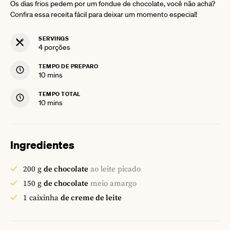
Os dias frios pedem por um fondue de chocolate, você não acha?
Confira essa receita fácil para deixar um momento especial!
SERVINGS
4
porções
TEMPO DE PREPARO
minutes
10
mins
TEMPO TOTAL
minutes
10
mins
Ingredientes
200
g
de chocolate
ao leite picado
150
g
de chocolate
meio amargo
1
caixinha
de creme de leite