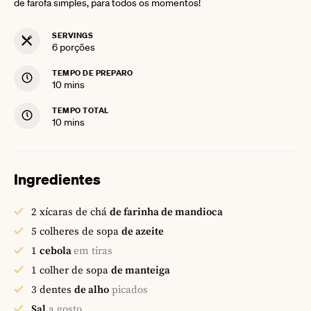
de farofa simples, para todos os momentos!
SERVINGS
6
porções
TEMPO DE PREPARO
minutes
10
mins
TEMPO TOTAL
minutes
10
mins
Ingredientes
2
xícaras de chá
de farinha de mandioca
5
colheres de sopa
de azeite
1
cebola
em tiras
1
colher de sopa
de manteiga
3
dentes
de alho
picados
Sal
a gosto