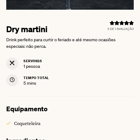
Dry martini
5
DE 1 AVALIAÇÃO
Drink perfeito para curtir o feriado e até mesmo ocasiões
especiais: não perca.
SERVINGS
1
pessoa
TEMPO TOTAL
minutes
5
mins
Equipamento
Coqueteleira