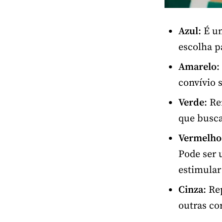
Azul
: É u
escolha p
Amarelo
:
convívio 
Verde
: R
que busca
Vermelho
Pode ser 
estimular
Cinza
: Re
outras co