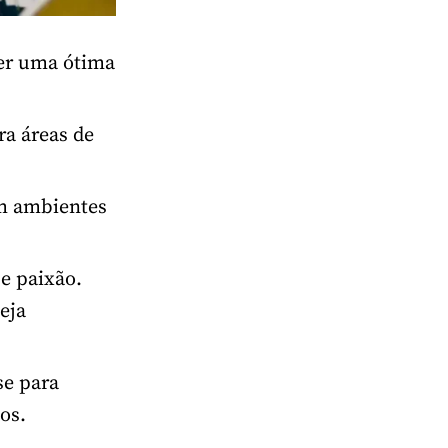
ser uma ótima
ra áreas de
em ambientes
 e paixão.
eja
se para
os.