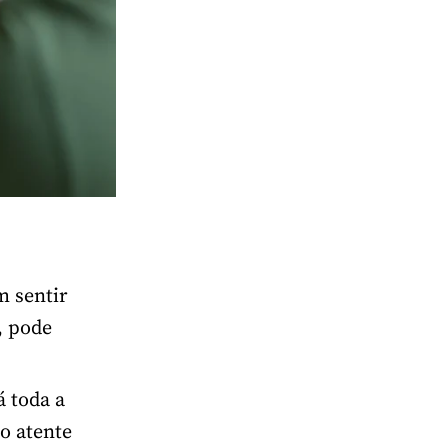
m sentir
, pode
á toda a
o atente