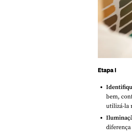
Etapa I
Identifiq
bem, conf
utilizá-la
Iluminaç
diferença