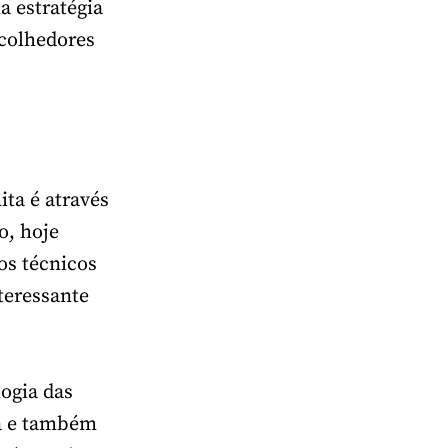
a estratégia
acolhedores
ta é através
o, hoje
s técnicos
teressante
ogia das
a e também