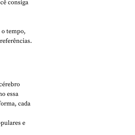
ocê consiga
 o tempo,
referências.
 cérebro
mo essa
forma, cada
pulares e