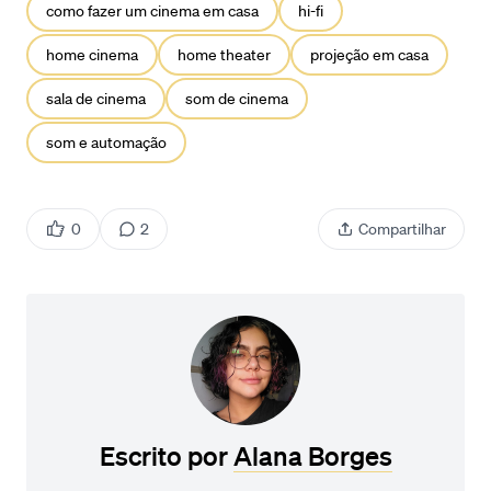
como fazer um cinema em casa
hi-fi
home cinema
home theater
projeção em casa
sala de cinema
som de cinema
som e automação
0
2
Compartilhar
Escrito por
Alana Borges