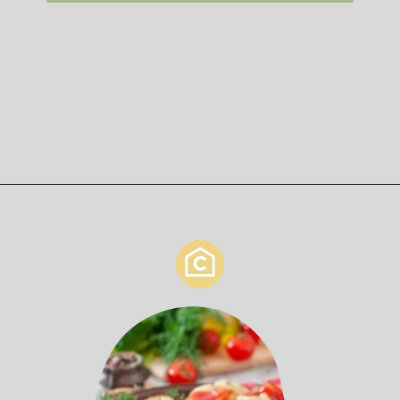
Opening
https://casaeculinaria.com/receitas/focaccia-de-alho-poro/