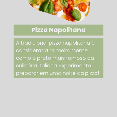
Pizza Napolitana
A tradicional pizza napolitana é
considerada primeiramente
como o prato mais famoso da
culinária italiana. Experimente
preparar em uma noite da pizza!