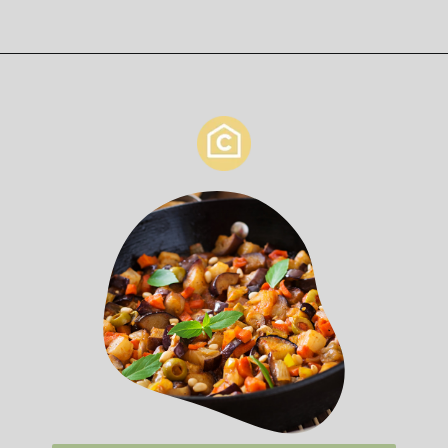
Opening
https://casaeculinaria.com/receitas/pizza-napolitana/