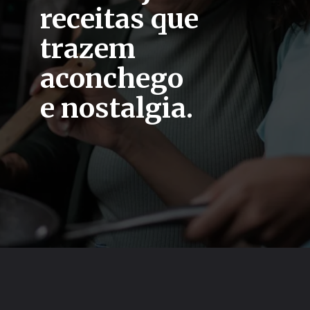
receitas que
trazem
aconchego
e nostalgia.
Opening
https://casaeculinaria.com/web-stories/cozinha-de-casa-veja-receitas-que-trazem-aconchego-e-nostalgia/