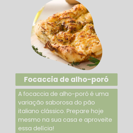
Focaccia de alho-poró
A
focaccia de alho-poró
é uma
variação saborosa do pão
italiano clássico. Prepare hoje
mesmo na sua casa e aproveite
essa delícia!