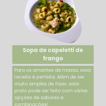
Sopa de capeletti de
frango
Para os amantes de massa, essa
receita é perfeita. Além de ser
muito simples de fazer, este
prato pode ser feito com várias
opções de sabores e
combinações!