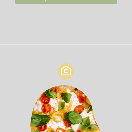
Opening
https://casaeculinaria.com/receitas/sopa-de-capeletti/