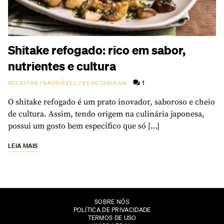
Shitake refogado: rico em sabor,
nutrientes e cultura
1
RECEITAS
/
SAUDÁVEL
/
VEGETARIANA
O shitake refogado é um prato inovador, saboroso e cheio
de cultura. Assim, tendo origem na culinária japonesa,
possui um gosto bem específico que só […]
LEIA MAIS
SOBRE NÓS
POLÍTICA DE PRIVACIDADE
TERMOS DE USO