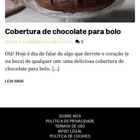
Cobertura de chocolate para bolo
3
DOCES E SOBREMESAS
/
RECEITAS
Olá! Hoje é dia de falar de algo que derrete o coração (e
na boca) de qualquer um: uma deliciosa cobertura de
chocolate para bolo. […]
LEIA MAIS
SOBRE NÓS
POLÍTICA DE PRIVACIDADE
TERMOS DE USO
AVISO LEGAL
POLÍTICA DE COOKIES