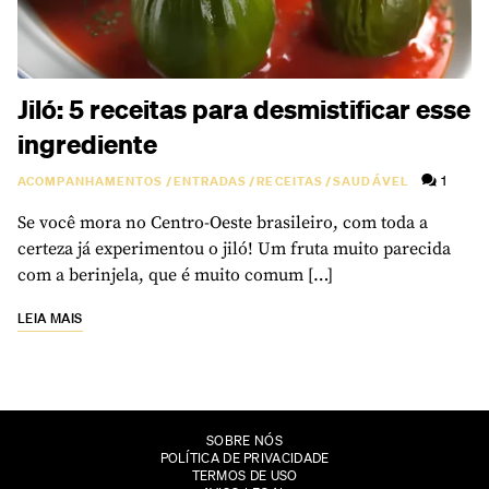
Jiló: 5 receitas para desmistificar esse
ingrediente
1
ACOMPANHAMENTOS
/
ENTRADAS
/
RECEITAS
/
SAUDÁVEL
Se você mora no Centro-Oeste brasileiro, com toda a
certeza já experimentou o jiló! Um fruta muito parecida
com a berinjela, que é muito comum […]
LEIA MAIS
SOBRE NÓS
POLÍTICA DE PRIVACIDADE
TERMOS DE USO