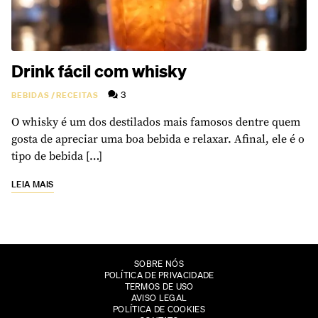
Drink fácil com whisky
3
BEBIDAS
/
RECEITAS
O whisky é um dos destilados mais famosos dentre quem
gosta de apreciar uma boa bebida e relaxar. Afinal, ele é o
tipo de bebida […]
LEIA MAIS
SOBRE NÓS
POLÍTICA DE PRIVACIDADE
TERMOS DE USO
AVISO LEGAL
POLÍTICA DE COOKIES