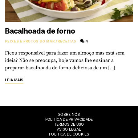
Bacalhoada de forno
4
PEIXES E FRUTOS DO MAR
/
RECEITAS
Ficou responsável para fazer um almoço mas está sem
ideia? Não se preocupa, hoje vamos lhe ensinar a
preparar bacalhoada de forno deliciosa de um […]
LEIA MAIS
SOBRE NÓS
POLÍTICA DE PRIVACIDADE
TERMOS DE USO
AVISO LEGAL
POLÍTICA DE COOKIES